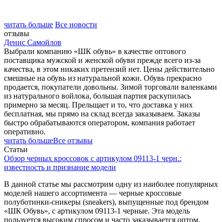
читать больше
Все новости
отзывы
Денис Самойлов
Выбрали компанию «ШК обувь» в качестве оптового
поставщика мужской и женской обуви прежде всего из-за
качества, в этом никаких претензий нет. Цены действительно
смешные на обувь из натуральной кожи. Обувь прекрасно
продается, покупатели довольны. Зимой торговали валенками
из натурального войлока, большая партия раскупилась
примерно за месяц. Прельщает и то, что доставка у них
бесплатная, мы прямо на склад всегда заказываем. Заказы
быстро обрабатываются оператором, компания работает
оперативно.
читать больше
Все отзывы
Статьи
Обзор черных кроссовок с артикулом 09113-1 черн.:
известность и признание модели
В данной статье мы рассмотрим одну из наиболее популярных
моделей нашего ассортимента — черные кроссовые
полуботинки-сникеры (sneakers), выпущенные под брендом
«ШК Обувь», с артикулом 09113-1 черные. Эта модель
пользуется высоким спросом и часто заказывается оптом,