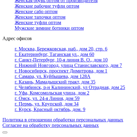
Женская обувь оптом от производителя
Женские рабочие туфли оптом
Женские сабо оптом
Женские тапочки оптом
Женские туфли оптом
Мужские зимние ботинки оптом
Адрес офисов
г. Москва, Бережковская, наб., дом 20, стр. 6
г. Екатеринбург, Таганская ул., дом 60
г. Санкт-Петербург, 10-я линия В. О., дом 10
г. Нижний Новгород, улица Станиславского, дом 7
г. Новосибирск, проспект Димитрова, дом 1
г. Самара, ул. Куйбышева, дом 128А
г. Казань, Мамадышский тракт, дом 35
г. Челябинск, р-н Калининский, ул Отрадная, дом 25
г. Уфа, Комсомольская улица, дом 2
г. Омск, ул. 24-я Линия, дом 59
г. Пермь, ул. Крупской, дом 34
г. Курск, Красный октябрь, дом. 9
Политика в отношении обработки персональных данных
Согласие на обработку персональных данных