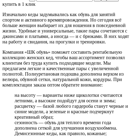
купить в 1 клик
Изначально кеды задумывались как обувь для занятий
спортом и активного времяпровождения. Но сегодня всё
больше женщин выбирает их для ношения в повседневной
жизни. Удобные и универсальные, такие пары сочетаются с
джинсами и платьями, а иногда — и с брюками. В них ходят
на работу и свидания, на прогулки и тренировки.
Компания «ШК обувь» поможет составить рентабельную
коллекцию женских кед, чтобы ваш ассортимент позволял
клиентам без труда купить подходящие модели. Мы
предлагаем легкие и качественные пары с увеличенной
полнотой. Полиуретановая подошва дополнена верхом из
велюра, обувной сетки, натуральной кожи, кордуры. При
комплектации заказа оптом обратите внимание:
на высоту — варианты ниже щиколотки считаются
летними, а высокие подойдут для осени и зимы;
расцветку — базой любого гардероба станут черные и
синие модели, а зеленые и красные подчеркнут
креативный образ;
сезонность — обувь для теплого времени года
дополнена сеткой для улучшения воздухообмена.
Демисезонные кеды, как правило, кожаные;