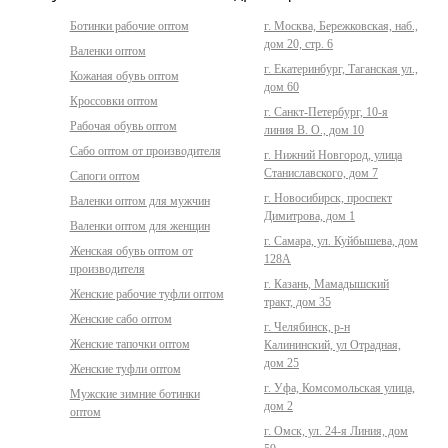
Ботинки рабочие оптом
г. Москва, Бережковская, наб.,
дом 20, стр. 6
Валенки оптом
г. Екатеринбург, Таганская ул.,
Кожаная обувь оптом
дом 60
Кроссовки оптом
г. Санкт-Петербург, 10-я
Рабочая обувь оптом
линия В. О., дом 10
Сабо оптом от производителя
г. Нижний Новгород, улица
Станиславского, дом 7
Сапоги оптом
г. Новосибирск, проспект
Валенки оптом для мужчин
Димитрова, дом 1
Валенки оптом для женщин
г. Самара, ул. Куйбышева, дом
Женская обувь оптом от
128А
производителя
г. Казань, Мамадышский
Женские рабочие туфли оптом
тракт, дом 35
Женские сабо оптом
г. Челябинск, р-н
Женские тапочки оптом
Калининский, ул Отрадная,
дом 25
Женские туфли оптом
г. Уфа, Комсомольская улица,
Мужские зимние ботинки
дом 2
оптом
г. Омск, ул. 24-я Линия, дом