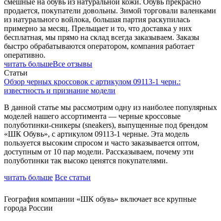
смешные на обувь из натуральной кожи. Обувь прекрасно
продается, покупатели довольны. Зимой торговали валенками
из натурального войлока, большая партия раскупилась
примерно за месяц. Прельщает и то, что доставка у них
бесплатная, мы прямо на склад всегда заказываем. Заказы
быстро обрабатываются оператором, компания работает
оперативно.
читать больше
Все отзывы
Статьи
Обзор черных кроссовок с артикулом 09113-1 черн.:
известность и признание модели
В данной статье мы рассмотрим одну из наиболее популярных
моделей нашего ассортимента — черные кроссовые
полуботинки-сникеры (sneakers), выпущенные под брендом
«ШК Обувь», с артикулом 09113-1 черные. Эта модель
пользуется высоким спросом и часто заказывается оптом,
доступным от 10 пар модели. Рассказываем, почему эти
полуботинки так высоко ценятся покупателями.
читать больше
Все статьи
География компании «ШК обувь» включает все крупные
города России