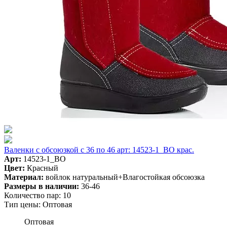
Валенки с обсоюзкой с 36 по 46 арт: 14523-1_BO крас.
Арт:
14523-1_BO
Цвет:
Красный
Материал:
войлок натуральный+Влагостойкая обсоюзка
Размеры в наличии:
36-46
Количество пар:
10
Тип цены:
Оптовая
Оптовая