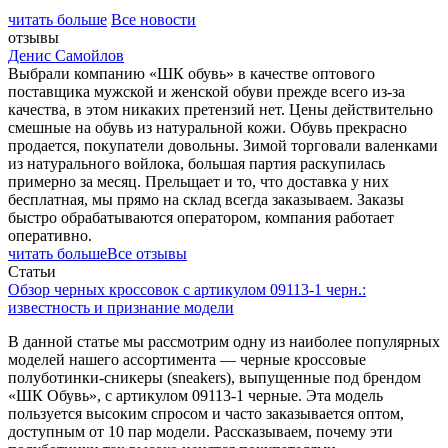
читать больше
Все новости
отзывы
Денис Самойлов
Выбрали компанию «ШК обувь» в качестве оптового
поставщика мужской и женской обуви прежде всего из-за
качества, в этом никаких претензий нет. Цены действительно
смешные на обувь из натуральной кожи. Обувь прекрасно
продается, покупатели довольны. Зимой торговали валенками
из натурального войлока, большая партия раскупилась
примерно за месяц. Прельщает и то, что доставка у них
бесплатная, мы прямо на склад всегда заказываем. Заказы
быстро обрабатываются оператором, компания работает
оперативно.
читать больше
Все отзывы
Статьи
Обзор черных кроссовок с артикулом 09113-1 черн.:
известность и признание модели
В данной статье мы рассмотрим одну из наиболее популярных
моделей нашего ассортимента — черные кроссовые
полуботинки-сникеры (sneakers), выпущенные под брендом
«ШК Обувь», с артикулом 09113-1 черные. Эта модель
пользуется высоким спросом и часто заказывается оптом,
доступным от 10 пар модели. Рассказываем, почему эти