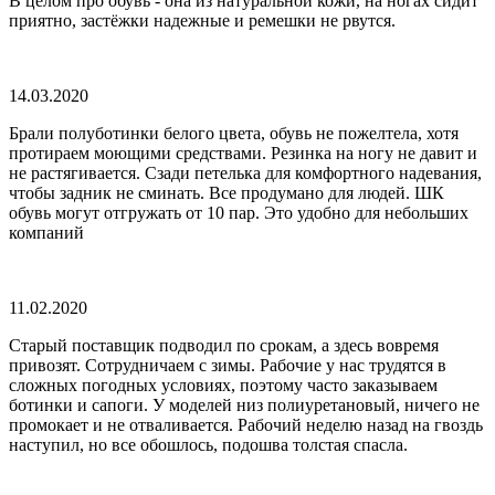
В целом про обувь - она из натуральной кожи, на ногах сидит
приятно, застёжки надежные и ремешки не рвутся.
14.03.2020
Брали полуботинки белого цвета, обувь не пожелтела, хотя
протираем моющими средствами. Резинка на ногу не давит и
не растягивается. Сзади петелька для комфортного надевания,
чтобы задник не сминать. Все продумано для людей. ШК
обувь могут отгружать от 10 пар. Это удобно для небольших
компаний
11.02.2020
Старый поставщик подводил по срокам, а здесь вовремя
привозят. Сотрудничаем с зимы. Рабочие у нас трудятся в
сложных погодных условиях, поэтому часто заказываем
ботинки и сапоги. У моделей низ полиуретановый, ничего не
промокает и не отваливается. Рабочий неделю назад на гвоздь
наступил, но все обошлось, подошва толстая спасла.