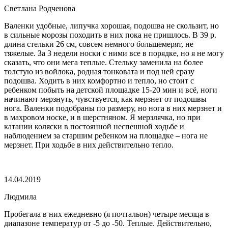
Светлана Родченова
Валенки удобные, липучка хорошая, подошва не скользит, но
в сильные морозы походить в них пока не пришлось. В 39 р.
длина стельки 26 см, совсем немного большемерят, не
тяжелые. За 3 недели носки с ними все в порядке, но я не могу
сказать, что они мега теплые. Стельку заменила на более
толстую из войлока, родная тонковата и под ней сразу
подошва. Ходить в них комфортно и тепло, но стоит с
ребенком побыть на детской площадке 15-20 мин и всё, ноги
начинают мерзнуть, чувствуется, как мерзнет от подошвы
нога. Валенки подобраны по размеру, но нога в них мерзнет и
в махровом носке, и в шерстняном. Я мерзлячка, но при
катании коляски в постоянной неспешной ходьбе и
наблюдением за старшим ребенком на площадке – нога не
мерзнет. При ходьбе в них действительно тепло.
14.04.2019
Людмила
Пробегала в них ежедневно (я почтальон) четыре месяца в
диапазоне температур от -5 до -50. Теплые. Действительно,