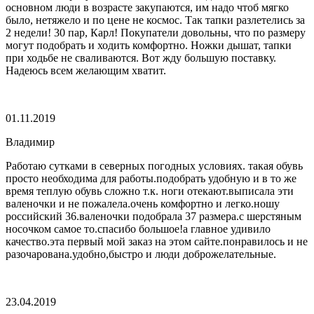
основном люди в возрасте закупаются, им надо чтоб мягко
было, нетяжело и по цене не космос. Так тапки разлетелись за
2 недели! 30 пар, Карл! Покупатели довольны, что по размеру
могут подобрать и ходить комфортно. Ножки дышат, тапки
при ходьбе не сваливаются. Вот жду большую поставку.
Надеюсь всем желающим хватит.
01.11.2019
Владимир
Работаю сутками в северных погодных условиях. такая обувь
просто необходима для работы.подобрать удобную и в то же
время теплую обувь сложно т.к. ноги отекают.выписала эти
валеночки и не пожалела.очень комфортно и легко.ношу
российский 36.валеночки подобрала 37 размера.с шерстяным
носочком самое то.спасибо большое!а главное удивило
качество.эта первый мой заказ на этом сайте.понравилось и не
разочарована.удобно,быстро и люди доброжелательные.
23.04.2019