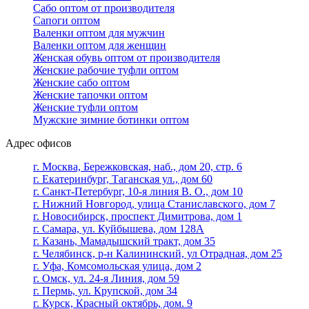
Сабо оптом от производителя
Сапоги оптом
Валенки оптом для мужчин
Валенки оптом для женщин
Женская обувь оптом от производителя
Женские рабочие туфли оптом
Женские сабо оптом
Женские тапочки оптом
Женские туфли оптом
Мужские зимние ботинки оптом
Адрес офисов
г. Москва, Бережковская, наб., дом 20, стр. 6
г. Екатеринбург, Таганская ул., дом 60
г. Санкт-Петербург, 10-я линия В. О., дом 10
г. Нижний Новгород, улица Станиславского, дом 7
г. Новосибирск, проспект Димитрова, дом 1
г. Самара, ул. Куйбышева, дом 128А
г. Казань, Мамадышский тракт, дом 35
г. Челябинск, р-н Калининский, ул Отрадная, дом 25
г. Уфа, Комсомольская улица, дом 2
г. Омск, ул. 24-я Линия, дом 59
г. Пермь, ул. Крупской, дом 34
г. Курск, Красный октябрь, дом. 9