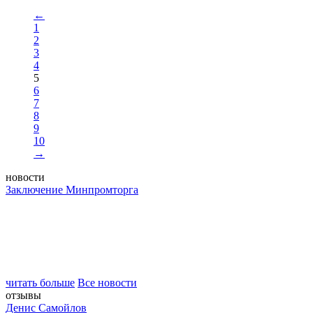
←
1
2
3
4
5
6
7
8
9
10
→
новости
Заключение Минпромторга
читать больше
Все новости
отзывы
Денис Самойлов