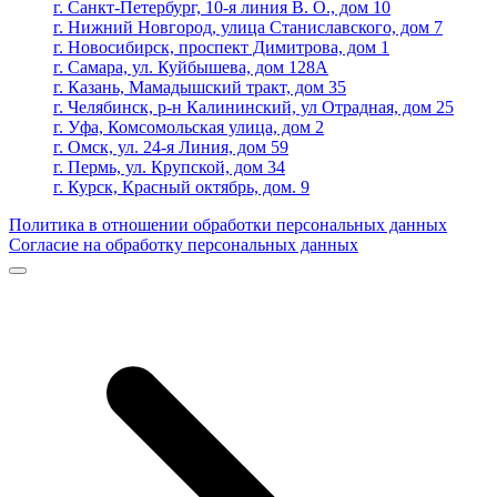
г. Санкт-Петербург, 10-я линия В. О., дом 10
г. Нижний Новгород, улица Станиславского, дом 7
г. Новосибирск, проспект Димитрова, дом 1
г. Самара, ул. Куйбышева, дом 128А
г. Казань, Мамадышский тракт, дом 35
г. Челябинск, р-н Калининский, ул Отрадная, дом 25
г. Уфа, Комсомольская улица, дом 2
г. Омск, ул. 24-я Линия, дом 59
г. Пермь, ул. Крупской, дом 34
г. Курск, Красный октябрь, дом. 9
Политика в отношении обработки персональных данных
Согласие на обработку персональных данных