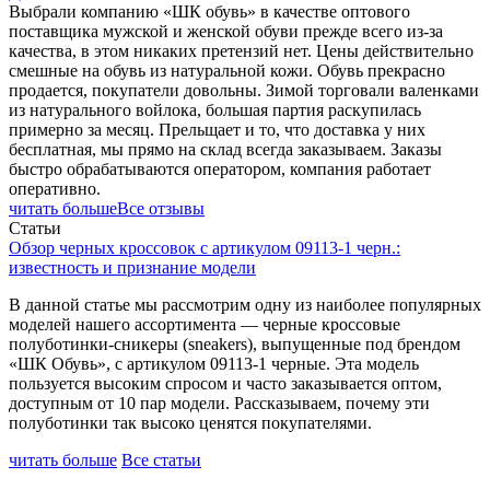
Выбрали компанию «ШК обувь» в качестве оптового
поставщика мужской и женской обуви прежде всего из-за
качества, в этом никаких претензий нет. Цены действительно
смешные на обувь из натуральной кожи. Обувь прекрасно
продается, покупатели довольны. Зимой торговали валенками
из натурального войлока, большая партия раскупилась
примерно за месяц. Прельщает и то, что доставка у них
бесплатная, мы прямо на склад всегда заказываем. Заказы
быстро обрабатываются оператором, компания работает
оперативно.
читать больше
Все отзывы
Статьи
Обзор черных кроссовок с артикулом 09113-1 черн.:
известность и признание модели
В данной статье мы рассмотрим одну из наиболее популярных
моделей нашего ассортимента — черные кроссовые
полуботинки-сникеры (sneakers), выпущенные под брендом
«ШК Обувь», с артикулом 09113-1 черные. Эта модель
пользуется высоким спросом и часто заказывается оптом,
доступным от 10 пар модели. Рассказываем, почему эти
полуботинки так высоко ценятся покупателями.
читать больше
Все статьи