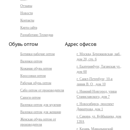
Отзывы
Новости
Контакты
Карта сайта
Разработано Теомедиа
Обувь оптом
Адрес офисов
Ботинки рабочие оптом
г. Москва, Бережковская, наб.,
дом 20, стр. 6
Валенки оптом
г. Екатеринбург, Таганская ул.,
Кожаная обувь оптом
дом 60
Кроссовки оптом
г. Санкт-Петербург, 10-я
Рабочая обувь оптом
линия В. О., дом 10
Сабо оптом от производителя
г. Нижний Новгород, улица
Станиславского, дом 7
Сапоги оптом
г. Новосибирск, проспект
Валенки оптом для мужчин
Димитрова, дом 1
Валенки оптом для женщин
г. Самара, ул. Куйбышева, дом
Женская обувь оптом от
128А
производителя
г. Казань, Мамадышский