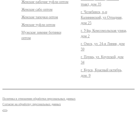
Женские рабочие туфли оптом
тракт, дом 35
Женские сабо оптом
г. Челябинск, р-н
Женские тапочки оптом
Калининский, ул Отрадная,
дом 25
Женские туфли оптом
г. Уфа, Комсомольская улица,
Мужские зимние ботинки
дом 2
оптом
г. Омск, ул. 24-я Линия, дом
59
г. Пермь, ул. Крупской, дом
34
г. Курск, Красный октябрь,
дом. 9
Политика в отношении обработки персональных данных
Согласие на обработку персональных данных