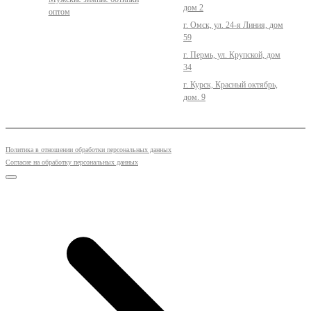
дом 2
оптом
г. Омск, ул. 24-я Линия, дом
59
г. Пермь, ул. Крупской, дом
34
г. Курск, Красный октябрь,
дом. 9
Политика в отношении обработки персональных данных
Согласие на обработку персональных данных