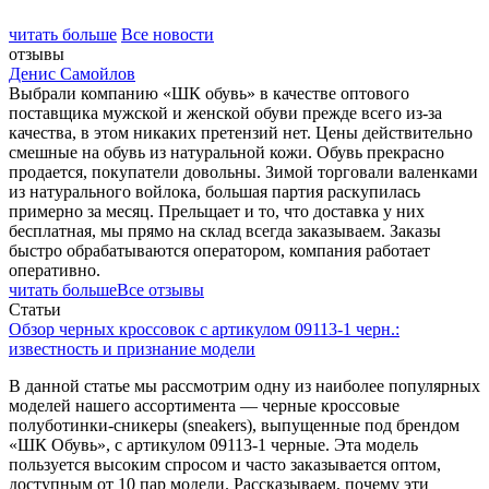
читать больше
Все новости
отзывы
Денис Самойлов
Выбрали компанию «ШК обувь» в качестве оптового
поставщика мужской и женской обуви прежде всего из-за
качества, в этом никаких претензий нет. Цены действительно
смешные на обувь из натуральной кожи. Обувь прекрасно
продается, покупатели довольны. Зимой торговали валенками
из натурального войлока, большая партия раскупилась
примерно за месяц. Прельщает и то, что доставка у них
бесплатная, мы прямо на склад всегда заказываем. Заказы
быстро обрабатываются оператором, компания работает
оперативно.
читать больше
Все отзывы
Статьи
Обзор черных кроссовок с артикулом 09113-1 черн.:
известность и признание модели
В данной статье мы рассмотрим одну из наиболее популярных
моделей нашего ассортимента — черные кроссовые
полуботинки-сникеры (sneakers), выпущенные под брендом
«ШК Обувь», с артикулом 09113-1 черные. Эта модель
пользуется высоким спросом и часто заказывается оптом,
доступным от 10 пар модели. Рассказываем, почему эти