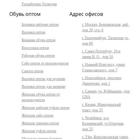
Разработано Теомедиа
Обувь оптом
Адрес офисов
Ботинки рабочие оптом
г. Москва, Бережковская, наб.,
дом 20, стр. 6
Валенки оптом
г. Екатеринбург, Таганская ул.,
Кожаная обувь оптом
дом 60
Кроссовки оптом
г. Санкт-Петербург, 10-я
Рабочая обувь оптом
линия В. О., дом 10
Сабо оптом от производителя
г. Нижний Новгород, улица
Станиславского, дом 7
Сапоги оптом
г. Новосибирск, проспект
Валенки оптом для мужчин
Димитрова, дом 1
Валенки оптом для женщин
г. Самара, ул. Куйбышева, дом
Женская обувь оптом от
128А
производителя
г. Казань, Мамадышский
Женские рабочие туфли оптом
тракт, дом 35
Женские сабо оптом
г. Челябинск, р-н
Женские тапочки оптом
Калининский, ул Отрадная,
дом 25
Женские туфли оптом
г. Уфа, Комсомольская улица,
Мужские зимние ботинки