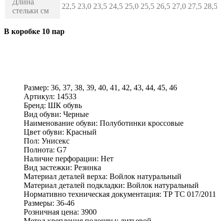
Длина
22,5
23,0
23,5
24,5
25,0
25,5
26,5
27,0
27,5
28,5
стельки см
В коробке 10 пар
Размер:
36, 37, 38, 39, 40, 41, 42, 43, 44, 45, 46
Артикул:
14533
Бренд:
ШК обувь
Вид обуви:
Черные
Наименование обуви:
Полуботинки кроссовые
Цвет обуви:
Красный
Пол:
Унисекс
Полнота:
G7
Наличие перфорации:
Нет
Вид застежки:
Резинка
Материал деталей верха:
Войлок натуральный
Материал деталей подкладки:
Войлок натуральный
Нормативно техническая документация:
ТР ТС 017/2011
Размеры:
36-46
Розничная цена:
3900
Метод крепления подошвы:
литьевой