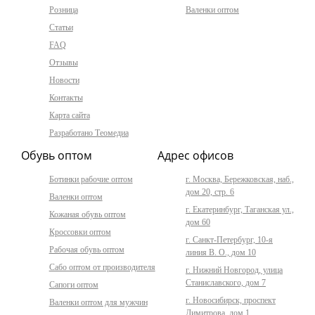
Розница
Валенки оптом
Статьи
FAQ
Отзывы
Новости
Контакты
Карта сайта
Разработано Теомедиа
Обувь оптом
Адрес офисов
Ботинки рабочие оптом
г. Москва, Бережковская, наб.,
дом 20, стр. 6
Валенки оптом
г. Екатеринбург, Таганская ул.,
Кожаная обувь оптом
дом 60
Кроссовки оптом
г. Санкт-Петербург, 10-я
Рабочая обувь оптом
линия В. О., дом 10
Сабо оптом от производителя
г. Нижний Новгород, улица
Станиславского, дом 7
Сапоги оптом
г. Новосибирск, проспект
Валенки оптом для мужчин
Димитрова, дом 1