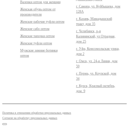
Валенки оптом для женщин
г. Самара, ул. Куйбышева, дом
Женская обувь оптом от
128А
производителя
г. Казань, Мамадышский
Женские рабочие туфли оптом
тракт, дом 35
Женские сабо оптом
г. Челябинск, р-н
Женские тапочки оптом
Калининский, ул Отрадная,
дом 25
Женские туфли оптом
г. Уфа, Комсомольская улица,
Мужские зимние ботинки
дом 2
оптом
г. Омск, ул. 24-я Линия, дом
59
г. Пермь, ул. Крупской, дом
34
г. Курск, Красный октябрь,
дом. 9
Политика в отношении обработки персональных данных
Согласие на обработку персональных данных