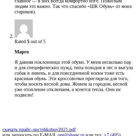
главное — в них всегда комфортно ноге. Пожилым
людям это важно. Так что спасибо «ШК Обувь» от моих
стариков).
Rated
5
out of 5
Марго
Я давняя поклонница этой обуви. У меня несколько пар
и для специфических нужд, типа походов в лес и выгула
собак в ливень, и для повседневной носки тоже есть
красивая обувь. Эти кроссовочки приглядела для того,
чтобы носить весной дома. Живем за городом, весной
уже отопление отключаем, а хочется тепла. Они не
подвели!
скачать прайс-лист
shkobuv2021
.pdf
или запросить по E-MAIL
opt@shane.ru
или тел.
+7 (495)