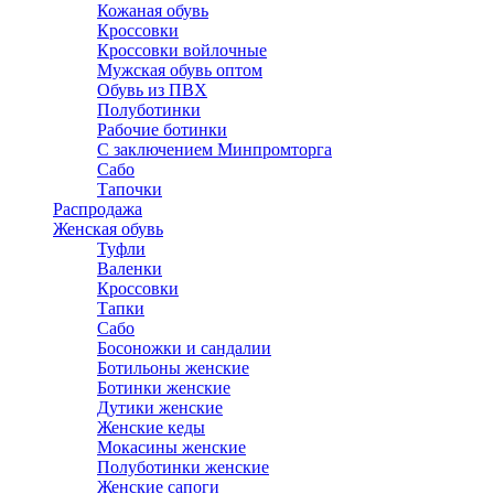
Кожаная обувь
Кроссовки
Кроссовки войлочные
Мужская обувь оптом
Обувь из ПВХ
Полуботинки
Рабочие ботинки
С заключением Минпромторга
Сабо
Тапочки
Распродажа
Женская обувь
Туфли
Валенки
Кроссовки
Тапки
Сабо
Босоножки и сандалии
Ботильоны женские
Ботинки женские
Дутики женские
Женские кеды
Мокасины женские
Полуботинки женские
Женские сапоги