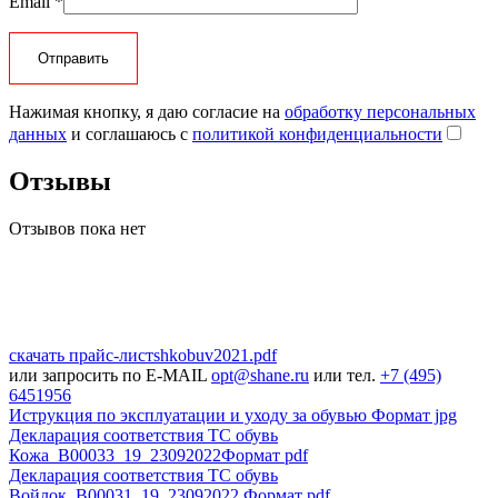
Email
*
Нажимая кнопку, я даю согласие на
обработку персональных
данных
и соглашаюсь с
политикой конфиденциальности
Отзывы
Отзывов пока нет
скачать прайс-лист
shkobuv2021
.pdf
или запросить по E-MAIL
opt@shane.ru
или тел.
+7 (495)
6451956
Иструкция по эксплуатации и уходу за обувью
Формат jpg
Декларация соответствия ТС обувь
Кожа_В00033_19_23092022
Формат pdf
Декларация соответствия ТС обувь
Войлок_B00031_19_23092022
Формат pdf