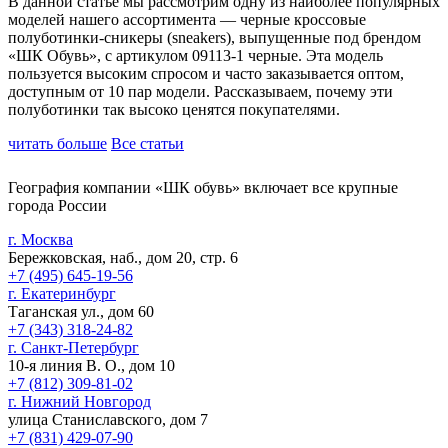
В данной статье мы рассмотрим одну из наиболее популярных
моделей нашего ассортимента — черные кроссовые
полуботинки-сникеры (sneakers), выпущенные под брендом
«ШК Обувь», с артикулом 09113-1 черные. Эта модель
пользуется высоким спросом и часто заказывается оптом,
доступным от 10 пар модели. Рассказываем, почему эти
полуботинки так высоко ценятся покупателями.
читать больше
Все статьи
География компании «ШК обувь» включает все крупные
города России
г. Москва
Бережковская, наб., дом 20, стр. 6
+7 (495) 645-19-56
г. Екатеринбург
Таганская ул., дом 60
+7 (343) 318-24-82
г. Санкт-Петербург
10-я линия В. О., дом 10
+7 (812) 309-81-02
г. Нижний Новгород
улица Станиславского, дом 7
+7 (831) 429-07-90