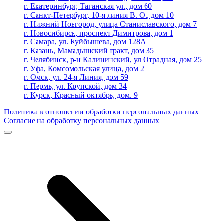
г. Екатеринбург, Таганская ул., дом 60
г. Санкт-Петербург, 10-я линия В. О., дом 10
г. Нижний Новгород, улица Станиславского, дом 7
г. Новосибирск, проспект Димитрова, дом 1
г. Самара, ул. Куйбышева, дом 128А
г. Казань, Мамадышский тракт, дом 35
г. Челябинск, р-н Калининский, ул Отрадная, дом 25
г. Уфа, Комсомольская улица, дом 2
г. Омск, ул. 24-я Линия, дом 59
г. Пермь, ул. Крупской, дом 34
г. Курск, Красный октябрь, дом. 9
Политика в отношении обработки персональных данных
Согласие на обработку персональных данных