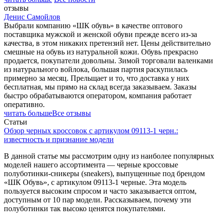
отзывы
Денис Самойлов
Выбрали компанию «ШК обувь» в качестве оптового
поставщика мужской и женской обуви прежде всего из-за
качества, в этом никаких претензий нет. Цены действительно
смешные на обувь из натуральной кожи. Обувь прекрасно
продается, покупатели довольны. Зимой торговали валенками
из натурального войлока, большая партия раскупилась
примерно за месяц. Прельщает и то, что доставка у них
бесплатная, мы прямо на склад всегда заказываем. Заказы
быстро обрабатываются оператором, компания работает
оперативно.
читать больше
Все отзывы
Статьи
Обзор черных кроссовок с артикулом 09113-1 черн.:
известность и признание модели
В данной статье мы рассмотрим одну из наиболее популярных
моделей нашего ассортимента — черные кроссовые
полуботинки-сникеры (sneakers), выпущенные под брендом
«ШК Обувь», с артикулом 09113-1 черные. Эта модель
пользуется высоким спросом и часто заказывается оптом,
доступным от 10 пар модели. Рассказываем, почему эти
полуботинки так высоко ценятся покупателями.