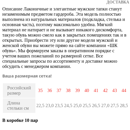
ДОСТАВКА
Описание
Лаконичные и элегантные мужские тапки станут
незаменимым предметом гардероба. Эта модель полностью
выполнена из натуральных материалов (подкладка, стелька и
основная часть), поэтому максимально удобна. Мягкий
материал не натирает и не вызывает никакого дискомфорта,
такую обувь можно смело как в закрытых помещениях так и в
открытых. Приобрести эту или другие модели мужской и
женской обуви вы можете прямо на сайте компании «ШК
обувь». Мы формируем заказы в оперативном порядке с
учетом ваших пожеланий по размерной сетке. Все
специальные запросы по ассортименту и доставке можно
обсудить с менеджером компании.
Ваша размерная сетка!
Российский
35
36
37
38
39
40
41
42
43
44
размер
Длина
22,5
23,0
23,5
24,5
25,0
25,5
26,5
27,0
27,5
28,5
стельки см
В коробке 10 пар