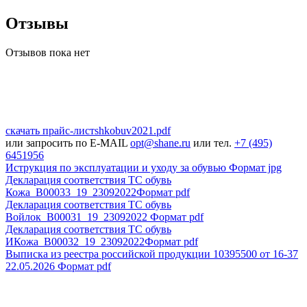
Отзывы
Отзывов пока нет
скачать прайс-лист
shkobuv2021
.pdf
или запросить по E-MAIL
opt@shane.ru
или тел.
+7 (495)
6451956
Иструкция по эксплуатации и уходу за обувью
Формат jpg
Декларация соответствия ТС обувь
Кожа_В00033_19_23092022
Формат pdf
Декларация соответствия ТС обувь
Войлок_B00031_19_23092022
Формат pdf
Декларация соответствия ТС обувь
ИКожа_В00032_19_23092022
Формат pdf
Выписка из реестра российской продукции 10395500 от 16-37
22.05.2026
Формат pdf