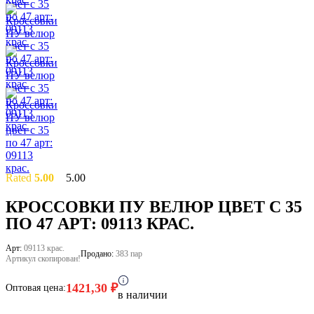
Rated
5.00
5.00
out of 5
based on
2
КРОССОВКИ ПУ ВЕЛЮР ЦВЕТ С 35
customer
ПО 47 АРТ: 09113 КРАС.
ratings
Арт:
09113 крас.
Продано:
383 пар
Артикул скопирован!
1421,30
₽
Оптовая цена:
в наличии