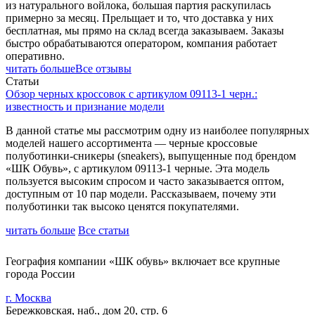
из натурального войлока, большая партия раскупилась
примерно за месяц. Прельщает и то, что доставка у них
бесплатная, мы прямо на склад всегда заказываем. Заказы
быстро обрабатываются оператором, компания работает
оперативно.
читать больше
Все отзывы
Статьи
Обзор черных кроссовок с артикулом 09113-1 черн.:
известность и признание модели
В данной статье мы рассмотрим одну из наиболее популярных
моделей нашего ассортимента — черные кроссовые
полуботинки-сникеры (sneakers), выпущенные под брендом
«ШК Обувь», с артикулом 09113-1 черные. Эта модель
пользуется высоким спросом и часто заказывается оптом,
доступным от 10 пар модели. Рассказываем, почему эти
полуботинки так высоко ценятся покупателями.
читать больше
Все статьи
География компании «ШК обувь» включает все крупные
города России
г. Москва
Бережковская, наб., дом 20, стр. 6