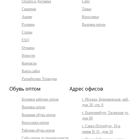
Оплата и Доставка
Сабо
Гарантии
Тапки
Акции
Кроссовки
Розница
Валенки оптом
Статьи
FAQ
Отзывы
Новости
Контакты
Карта сайта
Разработано Теомедиа
Обувь оптом
Адрес офисов
Ботинки рабочие оптом
г. Москва, Бережковская, наб.,
дом 20, стр. 6
Валенки оптом
г. Екатеринбург, Таганская ул.,
Кожаная обувь оптом
дом 60
Кроссовки оптом
г. Санкт-Петербург, 10-я
Рабочая обувь оптом
линия В. О., дом 10
Сабо оптом от производителя