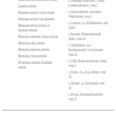
г. Нижний Новгород, улица
Станиславского, дом 7
Сапоги оптом
г. Новосибирск, проспект
Валенки оптом для мужчин
Димитрова, дом 1
Валенки оптом для женщин
г. Самара, ул. Куйбышева, дом
Женская обувь оптом от
128А
производителя
г. Казань, Мамадышский
Женские рабочие туфли оптом
тракт, дом 35
Женские сабо оптом
г. Челябинск, р-н
Женские тапочки оптом
Калининский, ул Отрадная,
дом 25
Женские туфли оптом
г. Уфа, Комсомольская улица,
Мужские зимние ботинки
дом 2
оптом
г. Омск, ул. 24-я Линия, дом
59
г. Пермь, ул. Крупской, дом
34
г. Курск, Красный октябрь,
дом. 9