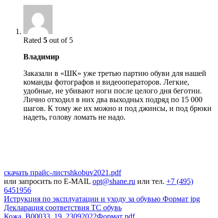
Rated
5
out of 5
Владимир
Заказали в «ШК» уже третью партию обуви для нашей
команды фотографов и видеооператоров. Легкие,
удобные, не убивают ноги после целого дня беготни.
Лично отходил в них два выходных подряд по 15 000
шагов. К тому же их можно и под джинсы, и под брюки
надеть, голову ломать не надо.
скачать прайс-лист
shkobuv2021
.pdf
или запросить по E-MAIL
opt@shane.ru
или тел.
+7 (495)
6451956
Иструкция по эксплуатации и уходу за обувью
Формат jpg
Декларация соответствия ТС обувь
Кожа_В00033_19_23092022
Формат pdf