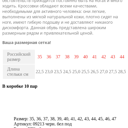
обстоятельств приходится постоянно быть на ногах и много
ходить. Кроссовки обладают всеми качествами,
необходимыми для активного человека: они легкие,
выполнены из мягкой натуральной кожи, плотно сидят на
ноге, имеют гибкую подошву и не доставляют никакого
дискомфорта. Данная обувь представлена широким
размерным рядом и привлекательной ценой.
Ваша размерная сетка!
Российский
35
36
37
38
39
40
41
42
43
44
размер
Длина
22,5
23,0
23,5
24,5
25,0
25,5
26,5
27,0
27,5
28,5
стельки см
В коробке 10 пар
Размер:
35, 36, 37, 38, 39, 40, 41, 42, 43, 44, 45, 46, 47
Артикул:
09213 черн. бел под