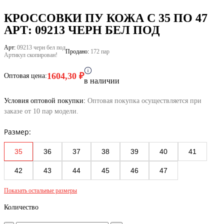
out of 5
based on
1
КРОССОВКИ ПУ КОЖА C 35 ПО 47
customer
АРТ: 09213 ЧЕРН БЕЛ ПОД
rating
Арт:
09213 черн бел под
Продано:
172 пар
Артикул скопирован!
1604,30
₽
Оптовая цена:
в наличии
Условия оптовой покупки:
Оптовая покупка осуществляется при
заказе от 10 пар модели.
Размер:
35
36
37
38
39
40
41
42
43
44
45
46
47
Показать остальные размеры
Количество