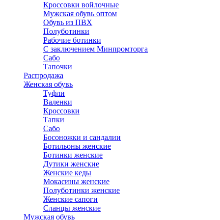
Кроссовки войлочные
Мужская обувь оптом
Обувь из ПВХ
Полуботинки
Рабочие ботинки
С заключением Минпромторга
Сабо
Тапочки
Распродажа
Женская обувь
Туфли
Валенки
Кроссовки
Тапки
Сабо
Босоножки и сандалии
Ботильоны женские
Ботинки женские
Дутики женские
Женские кеды
Мокасины женские
Полуботинки женские
Женские сапоги
Сланцы женские
Мужская обувь