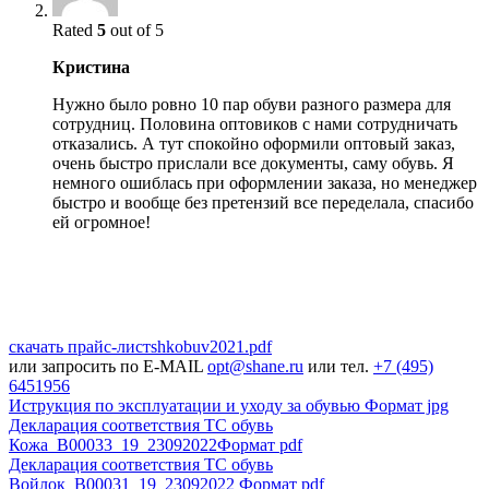
Rated
5
out of 5
Кристина
Нужно было ровно 10 пар обуви разного размера для
сотрудниц. Половина оптовиков с нами сотрудничать
отказались. А тут спокойно оформили оптовый заказ,
очень быстро прислали все документы, саму обувь. Я
немного ошиблась при оформлении заказа, но менеджер
быстро и вообще без претензий все переделала, спасибо
ей огромное!
скачать прайс-лист
shkobuv2021
.pdf
или запросить по E-MAIL
opt@shane.ru
или тел.
+7 (495)
6451956
Иструкция по эксплуатации и уходу за обувью
Формат jpg
Декларация соответствия ТС обувь
Кожа_В00033_19_23092022
Формат pdf
Декларация соответствия ТС обувь
Войлок_B00031_19_23092022
Формат pdf