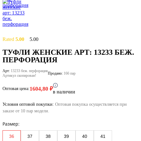
Rated
5.00
5.00
out of 5
based on
2
ТУФЛИ ЖЕНСКИЕ АРТ: 13233 БЕЖ.
customer
ПЕРФОРАЦИЯ
ratings
Арт:
13233 беж. перфорация
Продано:
166 пар
Артикул скопирован!
1604,80
₽
Оптовая цена:
в наличии
Условия оптовой покупки:
Оптовая покупка осуществляется при
заказе от 10 пар модели.
Размер:
36
37
38
39
40
41