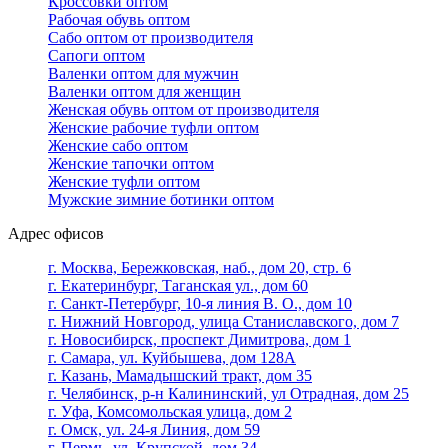
Кроссовки оптом
Рабочая обувь оптом
Сабо оптом от производителя
Сапоги оптом
Валенки оптом для мужчин
Валенки оптом для женщин
Женская обувь оптом от производителя
Женские рабочие туфли оптом
Женские сабо оптом
Женские тапочки оптом
Женские туфли оптом
Мужские зимние ботинки оптом
Адрес офисов
г. Москва, Бережковская, наб., дом 20, стр. 6
г. Екатеринбург, Таганская ул., дом 60
г. Санкт-Петербург, 10-я линия В. О., дом 10
г. Нижний Новгород, улица Станиславского, дом 7
г. Новосибирск, проспект Димитрова, дом 1
г. Самара, ул. Куйбышева, дом 128А
г. Казань, Мамадышский тракт, дом 35
г. Челябинск, р-н Калининский, ул Отрадная, дом 25
г. Уфа, Комсомольская улица, дом 2
г. Омск, ул. 24-я Линия, дом 59
г. Пермь, ул. Крупской, дом 34