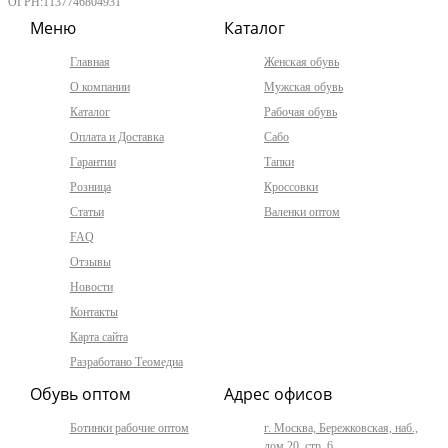
ОГРН:1137746804931
Меню
Каталог
Главная
Женская обувь
О компании
Мужская обувь
Каталог
Рабочая обувь
Оплата и Доставка
Сабо
Гарантии
Тапки
Розница
Кроссовки
Статьи
Валенки оптом
FAQ
Отзывы
Новости
Контакты
Карта сайта
Разработано Теомедиа
Обувь оптом
Адрес офисов
Ботинки рабочие оптом
г. Москва, Бережковская, наб.,
дом 20, стр. 6