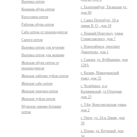
Валенки оптом
г. Екатеринбург, Таганская ул.,
Кожаная обувь оптом
дом 60
Кроссовки оптом
г. Санкт-Петербург, 10-я
Рабочая обувь оптом
линия В. О., дом 10
Сабо оптом от производителя
г. Нижний Новгород, улица
Станиславского, дом 7
Сапоги оптом
г. Новосибирск, проспект
Валенки оптом для мужчин
Димитрова, дом 1
Валенки оптом для женщин
г. Самара, ул. Куйбышева, дом
Женская обувь оптом от
128А
производителя
г. Казань, Мамадышский
Женские рабочие туфли оптом
тракт, дом 35
Женские сабо оптом
г. Челябинск, р-н
Женские тапочки оптом
Калининский, ул Отрадная,
дом 25
Женские туфли оптом
г. Уфа, Комсомольская улица,
Мужские зимние ботинки
дом 2
оптом
г. Омск, ул. 24-я Линия, дом
59
г. Пермь, ул. Крупской, дом
34