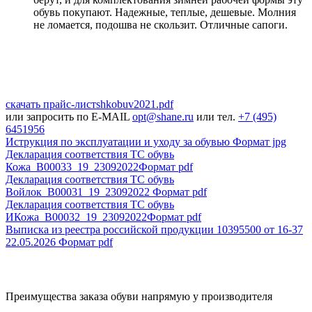
обувь покупают. Надежные, теплые, дешевые. Молния
не ломается, подошва не скользит. Отличные сапоги.
скачать прайс-лист
shkobuv2021
.pdf
или запросить по E-MAIL
opt@shane.ru
или тел.
+7 (495)
6451956
Иструкция по эксплуатации и уходу за обувью
Формат jpg
Декларация соответствия ТС обувь
Кожа_В00033_19_23092022
Формат pdf
Декларация соответствия ТС обувь
Войлок_B00031_19_23092022
Формат pdf
Декларация соответствия ТС обувь
ИКожа_В00032_19_23092022
Формат pdf
Выписка из реестра российской продукции 10395500 от 16-37
22.05.2026
Формат pdf
Преимущества заказа обуви напрямую у производителя