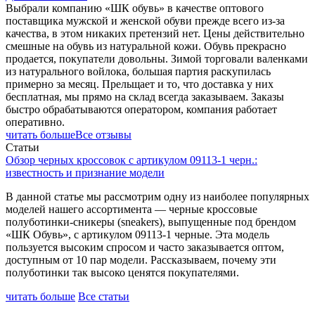
Выбрали компанию «ШК обувь» в качестве оптового
поставщика мужской и женской обуви прежде всего из-за
качества, в этом никаких претензий нет. Цены действительно
смешные на обувь из натуральной кожи. Обувь прекрасно
продается, покупатели довольны. Зимой торговали валенками
из натурального войлока, большая партия раскупилась
примерно за месяц. Прельщает и то, что доставка у них
бесплатная, мы прямо на склад всегда заказываем. Заказы
быстро обрабатываются оператором, компания работает
оперативно.
читать больше
Все отзывы
Статьи
Обзор черных кроссовок с артикулом 09113-1 черн.:
известность и признание модели
В данной статье мы рассмотрим одну из наиболее популярных
моделей нашего ассортимента — черные кроссовые
полуботинки-сникеры (sneakers), выпущенные под брендом
«ШК Обувь», с артикулом 09113-1 черные. Эта модель
пользуется высоким спросом и часто заказывается оптом,
доступным от 10 пар модели. Рассказываем, почему эти
полуботинки так высоко ценятся покупателями.
читать больше
Все статьи