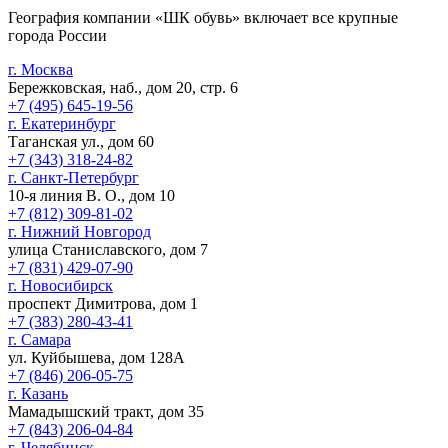
География компании «ШК обувь» включает все крупные
города России
г. Москва
Бережковская, наб., дом 20, стр. 6
+7 (495) 645-19-56
г. Екатеринбург
Таганская ул., дом 60
+7 (343) 318-24-82
г. Санкт-Петербург
10-я линия В. О., дом 10
+7 (812) 309-81-02
г. Нижний Новгород
улица Станиславского, дом 7
+7 (831) 429-07-90
г. Новосибирск
проспект Димитрова, дом 1
+7 (383) 280-43-41
г. Самара
ул. Куйбышева, дом 128А
+7 (846) 206-05-75
г. Казань
Мамадышский тракт, дом 35
+7 (843) 206-04-84
г. Челябинск