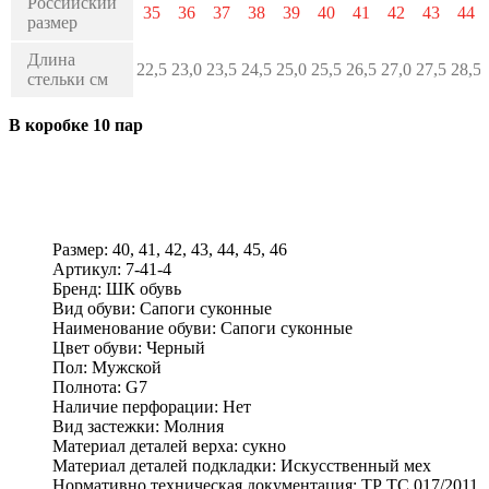
Российский
35
36
37
38
39
40
41
42
43
44
размер
Длина
22,5
23,0
23,5
24,5
25,0
25,5
26,5
27,0
27,5
28,5
стельки см
В коробке 10 пар
Размер:
40, 41, 42, 43, 44, 45, 46
Артикул:
7-41-4
Бренд:
ШК обувь
Вид обуви:
Сапоги суконные
Наименование обуви:
Сапоги суконные
Цвет обуви:
Черный
Пол:
Мужской
Полнота:
G7
Наличие перфорации:
Нет
Вид застежки:
Молния
Материал деталей верха:
сукно
Материал деталей подкладки:
Искусственный мех
Нормативно техническая документация:
ТР ТС 017/2011