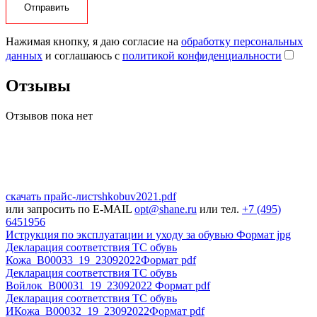
Нажимая кнопку, я даю согласие на
обработку персональных
данных
и соглашаюсь с
политикой конфиденциальности
Отзывы
Отзывов пока нет
скачать прайс-лист
shkobuv2021
.pdf
или запросить по E-MAIL
opt@shane.ru
или тел.
+7 (495)
6451956
Иструкция по эксплуатации и уходу за обувью
Формат jpg
Декларация соответствия ТС обувь
Кожа_В00033_19_23092022
Формат pdf
Декларация соответствия ТС обувь
Войлок_B00031_19_23092022
Формат pdf
Декларация соответствия ТС обувь
ИКожа_В00032_19_23092022
Формат pdf