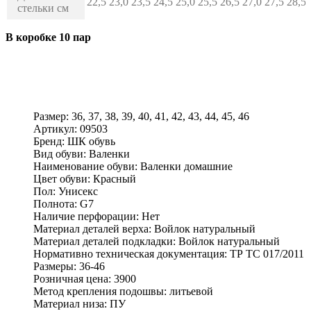
22,5
23,0
23,5
24,5
25,0
25,5
26,5
27,0
27,5
28,5
стельки см
В коробке 10 пар
Размер:
36, 37, 38, 39, 40, 41, 42, 43, 44, 45, 46
Артикул:
09503
Бренд:
ШК обувь
Вид обуви:
Валенки
Наименование обуви:
Валенки домашние
Цвет обуви:
Красный
Пол:
Унисекс
Полнота:
G7
Наличие перфорации:
Нет
Материал деталей верха:
Войлок натуральный
Материал деталей подкладки:
Войлок натуральный
Нормативно техническая документация:
ТР ТС 017/2011
Размеры:
36-46
Розничная цена:
3900
Метод крепления подошвы:
литьевой
Материал низа:
ПУ