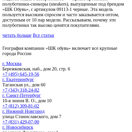
полуботинки-сникеры (sneakers), выпущенные под брендом
«ШК Обувь», с артикулом 09113-1 черные. Эта модель
пользуется высоким спросом и часто заказывается оптом,
доступным от 10 пар модели. Рассказываем, почему эти
полуботинки так высоко ценятся покупателями.
читать больше
Все статьи
География компании «ШК обувь» включает все крупные
города России
г. Москва
Бережковская, наб., дом 20, стр. 6
+7 (495) 645-19-56
г. Екатеринбург
Таганская ул., дом 60
+7 (343) 318-24-82
г. Санкт-Петербург
10-я линия В. О., дом 10
+7 (812) 309-81-02
г. Нижний Новгород
улица Станиславского, дом 7
+7 (831) 429-07-90
г. Новосибирск