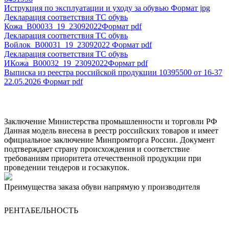
Иструкция по эксплуатации и уходу за обувью
Формат jpg
Декларация соответствия ТС обувь
Кожа_В00033_19_23092022
Формат pdf
Декларация соответствия ТС обувь
Войлок_B00031_19_23092022
Формат pdf
Декларация соответствия ТС обувь
ИКожа_В00032_19_23092022
Формат pdf
Выписка из реестра российской продукции 10395500 от 16-37
22.05.2026
Формат pdf
Заключение Министерства промышленности и торговли РФ
Данная модель внесена в реестр российских товаров и имеет
официальное заключение Минпромторга России. Документ
подтверждает страну происхождения и соответствие
требованиям приоритета отечественной продукции при
проведении тендеров и госзакупок.
Преимущества заказа обуви напрямую у производителя
РЕНТАБЕЛЬНОСТЬ