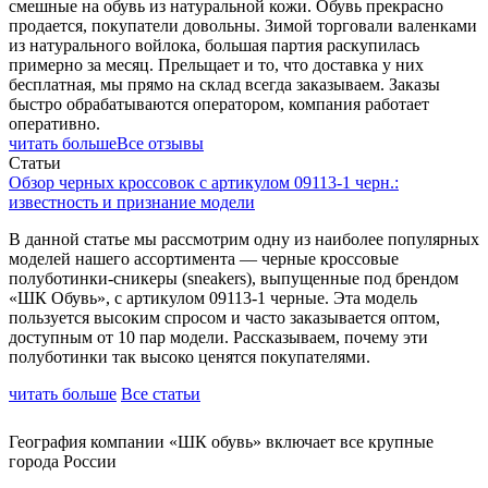
смешные на обувь из натуральной кожи. Обувь прекрасно
продается, покупатели довольны. Зимой торговали валенками
из натурального войлока, большая партия раскупилась
примерно за месяц. Прельщает и то, что доставка у них
бесплатная, мы прямо на склад всегда заказываем. Заказы
быстро обрабатываются оператором, компания работает
оперативно.
читать больше
Все отзывы
Статьи
Обзор черных кроссовок с артикулом 09113-1 черн.:
известность и признание модели
В данной статье мы рассмотрим одну из наиболее популярных
моделей нашего ассортимента — черные кроссовые
полуботинки-сникеры (sneakers), выпущенные под брендом
«ШК Обувь», с артикулом 09113-1 черные. Эта модель
пользуется высоким спросом и часто заказывается оптом,
доступным от 10 пар модели. Рассказываем, почему эти
полуботинки так высоко ценятся покупателями.
читать больше
Все статьи
География компании «ШК обувь» включает все крупные
города России