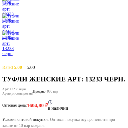
Rated
5.00
5.00
out of 5
based on
2
ТУФЛИ ЖЕНСКИЕ АРТ: 13233 ЧЕРН.
customer
ratings
Арт:
13233 черн.
Продано:
930 пар
Артикул скопирован!
1604,80
₽
Оптовая цена:
в наличии
Условия оптовой покупки:
Оптовая покупка осуществляется при
заказе от 10 пар модели.