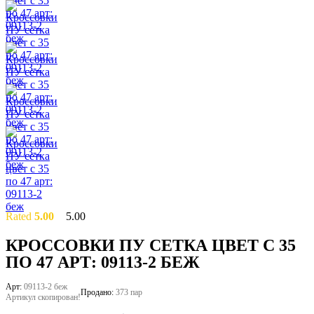
Rated
5.00
5.00
out of 5
based on
2
КРОССОВКИ ПУ СЕТКА ЦВЕТ С 35
customer
ПО 47 АРТ: 09113-2 БЕЖ
ratings
Арт:
09113-2 беж
Продано:
373 пар
Артикул скопирован!