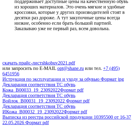
поддерживает доступные цены на качественную обувь
из хороших материалов. Это очень мягкие и удобные
кроссовки, которые у других производителей стоят в
десятки раз дороже. А тут закупочные цены всегда
низкие, особенно если брать большой партией.
Заказываю уже не первый раз, всем довольна.
скачать прайс-лист
shkobuv2021
.pdf
или запросить по E-MAIL
opt@shane.ru
или тел.
+7 (495)
6451956
Иструкция по эксплуатации и уходу за обувью
Формат jpg
Декларация соответствия ТС обувь
Кожа_В00033_19_23092022
Формат pdf
Декларация соответствия ТС обувь
Войлок_B00031_19_23092022
Формат pdf
Декларация соответствия ТС обувь
ИКожа_В00032_19_23092022
Формат pdf
Выписка из реестра российской продукции 10395500 от 16-37
22.05.2026
Формат pdf