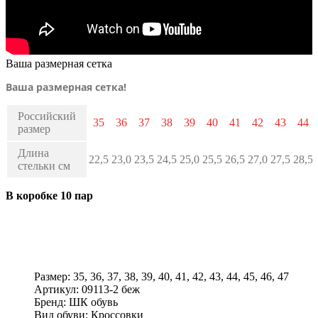
Ваша размерная сетка
Ваша размерная сетка!
Российский
35
36
37
38
39
40
41
42
43
44
размер
Длина
22,5
23,0
23,5
24,5
25,0
25,5
26,5
27,0
27,5
28,5
стельки см
В коробке 10 пар
Размер:
35, 36, 37, 38, 39, 40, 41, 42, 43, 44, 45, 46, 47
Артикул:
09113-2 беж
Бренд:
ШК обувь
Вид обуви:
Кроссовки