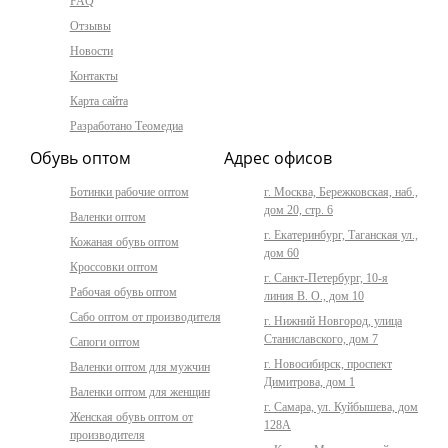
FAQ
Отзывы
Новости
Контакты
Карта сайта
Разработано Теомедиа
Обувь оптом
Адрес офисов
Ботинки рабочие оптом
г. Москва, Бережковская, наб.,
дом 20, стр. 6
Валенки оптом
г. Екатеринбург, Таганская ул.,
Кожаная обувь оптом
дом 60
Кроссовки оптом
г. Санкт-Петербург, 10-я
Рабочая обувь оптом
линия В. О., дом 10
Сабо оптом от производителя
г. Нижний Новгород, улица
Станиславского, дом 7
Сапоги оптом
г. Новосибирск, проспект
Валенки оптом для мужчин
Димитрова, дом 1
Валенки оптом для женщин
г. Самара, ул. Куйбышева, дом
Женская обувь оптом от
128А
производителя