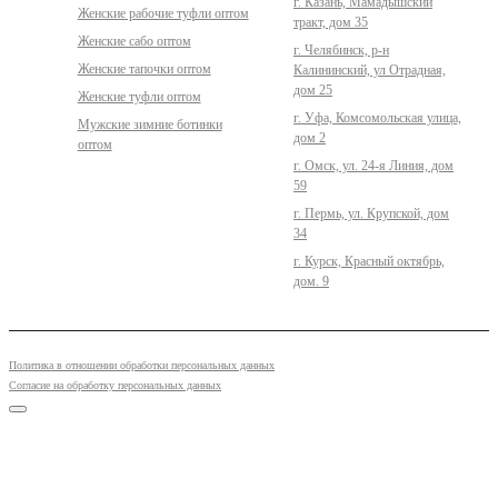
г. Казань, Мамадышский
Женские рабочие туфли оптом
тракт, дом 35
Женские сабо оптом
г. Челябинск, р-н
Женские тапочки оптом
Калининский, ул Отрадная,
дом 25
Женские туфли оптом
г. Уфа, Комсомольская улица,
Мужские зимние ботинки
дом 2
оптом
г. Омск, ул. 24-я Линия, дом
59
г. Пермь, ул. Крупской, дом
34
г. Курск, Красный октябрь,
дом. 9
Политика в отношении обработки персональных данных
Согласие на обработку персональных данных