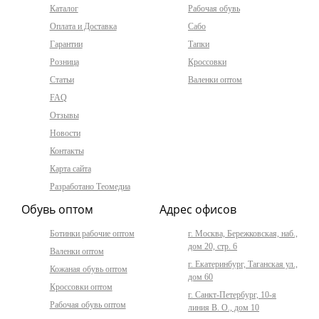
Каталог
Рабочая обувь
Оплата и Доставка
Сабо
Гарантии
Тапки
Розница
Кроссовки
Статьи
Валенки оптом
FAQ
Отзывы
Новости
Контакты
Карта сайта
Разработано Теомедиа
Обувь оптом
Адрес офисов
Ботинки рабочие оптом
г. Москва, Бережковская, наб.,
дом 20, стр. 6
Валенки оптом
г. Екатеринбург, Таганская ул.,
Кожаная обувь оптом
дом 60
Кроссовки оптом
г. Санкт-Петербург, 10-я
Рабочая обувь оптом
линия В. О., дом 10