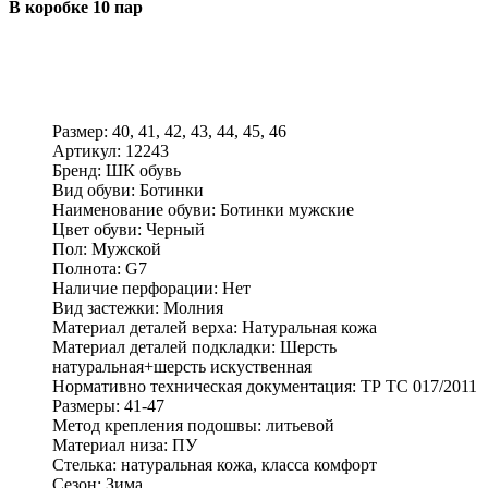
В коробке 10 пар
Размер:
40, 41, 42, 43, 44, 45, 46
Артикул:
12243
Бренд:
ШК обувь
Вид обуви:
Ботинки
Наименование обуви:
Ботинки мужские
Цвет обуви:
Черный
Пол:
Мужской
Полнота:
G7
Наличие перфорации:
Нет
Вид застежки:
Молния
Материал деталей верха:
Натуральная кожа
Материал деталей подкладки:
Шерсть
натуральная+шерсть искуственная
Нормативно техническая документация:
ТР ТС 017/2011
Размеры:
41-47
Метод крепления подошвы:
литьевой
Материал низа:
ПУ
Стелька:
натуральная кожа, класса комфорт
Сезон:
Зима