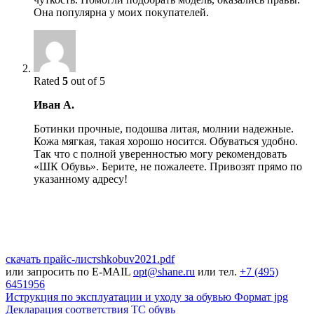
Она популярна у моих покупателей.
Rated
5
out of 5
Иван А.
Ботинки прочные, подошва литая, молнии надежные.
Кожа мягкая, такая хорошо носится. Обуваться удобно.
Так что с полной уверенностью могу рекомендовать
«ШК Обувь». Берите, не пожалеете. Привозят прямо по
указанному адресу!
скачать прайс-лист
shkobuv2021
.pdf
или запросить по E-MAIL
opt@shane.ru
или тел.
+7 (495)
6451956
Иструкция по эксплуатации и уходу за обувью
Формат jpg
Декларация соответствия ТС обувь