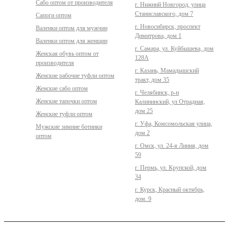
Сабо оптом от производителя
г. Нижний Новгород, улица
Станиславского, дом 7
Сапоги оптом
г. Новосибирск, проспект
Валенки оптом для мужчин
Димитрова, дом 1
Валенки оптом для женщин
г. Самара, ул. Куйбышева, дом
Женская обувь оптом от
128А
производителя
г. Казань, Мамадышский
Женские рабочие туфли оптом
тракт, дом 35
Женские сабо оптом
г. Челябинск, р-н
Женские тапочки оптом
Калининский, ул Отрадная,
дом 25
Женские туфли оптом
г. Уфа, Комсомольская улица,
Мужские зимние ботинки
дом 2
оптом
г. Омск, ул. 24-я Линия, дом
59
г. Пермь, ул. Крупской, дом
34
г. Курск, Красный октябрь,
дом. 9