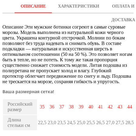
ОПИСАНИЕ
ХАРАКТЕРИСТИКИ
ОПЛАТА И
ДОСТАВКА
Описание
Эти мужские ботинки согреют в самые суровые
морозы. Модель выполнена из натуральной кожи черного
цвета. Украшена контурной отстрочкой. Молнии по бокам
позволяют без труда надевать и снимать обувь. В составе
подкладки — натуральная и искусственная шерсть в
оптимальном соотношении (50 на 50 %). Это позволяет ногам
быть в тепле, но не потеть. К тому же такая пропорция
существенно снижает стоимость модели. Литая подошва из
полиуретана не пропускает холод и влагу. Глубокий
протектор облегчает передвижение по снегу и льду. Подошва
не трескается на морозе, сохраняя гибкость и упругость.
Ваша размерная сетка!
Российский
35
36
37
38
39
40
41
42
43
44
размер
Длина
22,5
23,0
23,5
24,5
25,0
25,5
26,5
27,0
27,5
28,5
стельки см