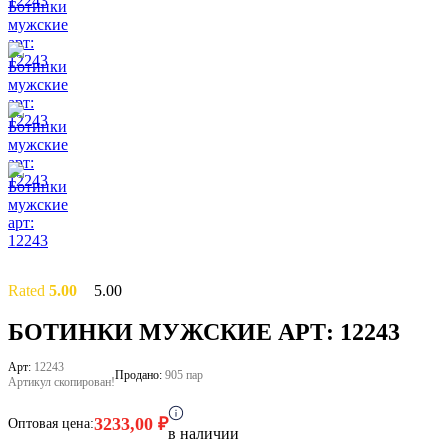
Rated
5.00
5.00
out of 5
based on
2
БОТИНКИ МУЖСКИЕ АРТ: 12243
customer
ratings
Арт:
12243
Продано:
905 пар
Артикул скопирован!
3233,00
₽
Оптовая цена:
в наличии