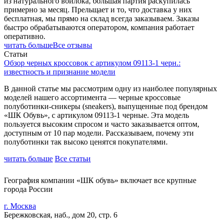
из натурального войлока, большая партия раскупилась
примерно за месяц. Прельщает и то, что доставка у них
бесплатная, мы прямо на склад всегда заказываем. Заказы
быстро обрабатываются оператором, компания работает
оперативно.
читать больше
Все отзывы
Статьи
Обзор черных кроссовок с артикулом 09113-1 черн.:
известность и признание модели
В данной статье мы рассмотрим одну из наиболее популярных
моделей нашего ассортимента — черные кроссовые
полуботинки-сникеры (sneakers), выпущенные под брендом
«ШК Обувь», с артикулом 09113-1 черные. Эта модель
пользуется высоким спросом и часто заказывается оптом,
доступным от 10 пар модели. Рассказываем, почему эти
полуботинки так высоко ценятся покупателями.
читать больше
Все статьи
География компании «ШК обувь» включает все крупные
города России
г. Москва
Бережковская, наб., дом 20, стр. 6