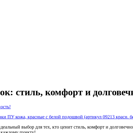
к: стиль, комфорт и долговеч
ки ПУ кожа, красные с белой подошвой (артикул 09213 красн. бе
еальный выбор для тех, кто ценит стиль, комфорт и долговечно
о каждому пункту!