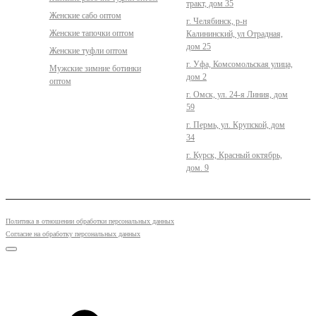
тракт, дом 35
Женские сабо оптом
г. Челябинск, р-н
Женские тапочки оптом
Калининский, ул Отрадная,
дом 25
Женские туфли оптом
г. Уфа, Комсомольская улица,
Мужские зимние ботинки
дом 2
оптом
г. Омск, ул. 24-я Линия, дом
59
г. Пермь, ул. Крупской, дом
34
г. Курск, Красный октябрь,
дом. 9
Политика в отношении обработки персональных данных
Согласие на обработку персональных данных