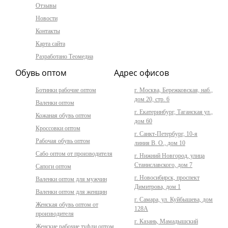
Отзывы
Новости
Контакты
Карта сайта
Разработано Теомедиа
Обувь оптом
Адрес офисов
Ботинки рабочие оптом
г. Москва, Бережковская, наб.,
дом 20, стр. 6
Валенки оптом
г. Екатеринбург, Таганская ул.,
Кожаная обувь оптом
дом 60
Кроссовки оптом
г. Санкт-Петербург, 10-я
Рабочая обувь оптом
линия В. О., дом 10
Сабо оптом от производителя
г. Нижний Новгород, улица
Станиславского, дом 7
Сапоги оптом
г. Новосибирск, проспект
Валенки оптом для мужчин
Димитрова, дом 1
Валенки оптом для женщин
г. Самара, ул. Куйбышева, дом
Женская обувь оптом от
128А
производителя
г. Казань, Мамадышский
Женские рабочие туфли оптом