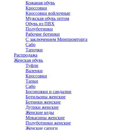
Кожаная обувь
Кроссовки
Кроссовки войлочные
Мужская обувь оптом
Обувь из ПВХ
Полуботинки
Рабочие ботинки
С заключением Минпромторга
Сабо
Тапочки
Распродажа
Женская обувь
Туфли
Валенки
Кроссовки
Тапки
Сабо
Босоножки и сандалии
Ботильоны женские
Ботинки женские
Дутики женские
Женские кеды
Мокасины женские
Полуботинки женские
Женские сапоги