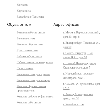
Контакты
Карта сайта
Разработано Теомедиа
Обувь оптом
Адрес офисов
Ботинки рабочие оптом
г. Москва, Бережковская, наб.,
дом 20, стр. 6
Валенки оптом
г. Екатеринбург, Таганская ул.,
Кожаная обувь оптом
дом 60
Кроссовки оптом
г. Санкт-Петербург, 10-я
Рабочая обувь оптом
линия В. О., дом 10
Сабо оптом от производителя
г. Нижний Новгород, улица
Станиславского, дом 7
Сапоги оптом
г. Новосибирск, проспект
Валенки оптом для мужчин
Димитрова, дом 1
Валенки оптом для женщин
г. Самара, ул. Куйбышева, дом
Женская обувь оптом от
128А
производителя
г. Казань, Мамадышский
Женские рабочие туфли оптом
тракт, дом 35
Женские сабо оптом
г. Челябинск, р-н