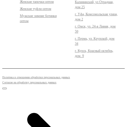
Женские тапочки оптом
Калининский, ул Отрадная,
дом 25
Женские туфли оптом
г. Уфа, Комсомольская улица,
Мужские зимние ботинки
дом 2
оптом
г. Омск, ул. 24-я Линия, дом
59
г. Пермь, ул. Крупской, дом
34
г. Курск, Красный октябрь,
дом. 9
Политика в отношении обработки персональных данных
Согласие на обработку персональных данных