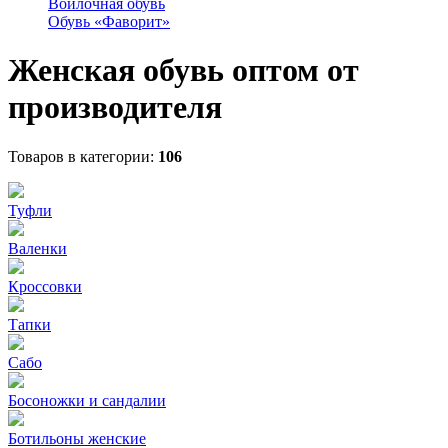
Войлочная обувь
Обувь «Фаворит»
Женская обувь оптом от
производителя
Товаров в категории:
106
Туфли
Валенки
Кроссовки
Тапки
Сабо
Босоножки и сандалии
Ботильоны женские